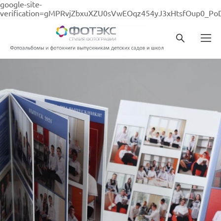
google-site-
verification=gMPRvjZbxuXZU0sVwEOqz454yJ3xHtsfOup0_Po